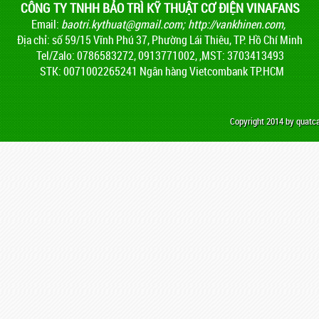
CÔNG TY TNHH BẢO TRÌ KỸ THUẬT CƠ ĐIỆN VINAFANS
Email:
baotri.kythuat@gmail.com
;
http://vankhinen.com,
Địa chỉ: số 59/15 Vĩnh Phú 37, Phường Lái Thiêu, TP. Hồ Chí Minh
Tel/Zalo: 0786583272, 0913771002, ,MST: 3703413493
STK: 0071002265241 Ngân hàng Vietcombank TP.HCM
Copyright 2014 by quat