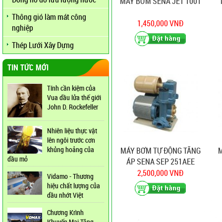
MÁY BƠM SENA JET 1001
Thông gió làm mát công
1,450,000 VNĐ
nghiệp
Thép Lưới Xây Dựng
TIN TỨC MỚI
Tính cần kiệm của
Vua dầu lửa thế giới
John D. Rockefeller
Nhiên liệu thực vật
lên ngôi trước cơn
khủng hoảng của
MÁY BƠM TỰ ĐỘNG TĂNG
M
dầu mỏ
ÁP SENA SEP 251AEE
2,500,000 VNĐ
Vidamo - Thương
hiệu chất lượng của
dầu nhớt Việt
Chương Krình
Khuyến Mại Tăng