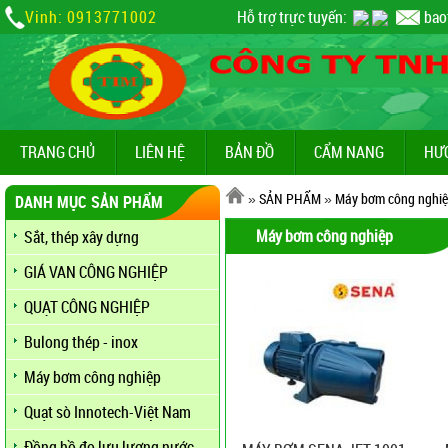
Vinh: 0913771002
Hỗ trợ trực tuyến:
bao
TRANG CHỦ
LIÊN HỆ
BẢN ĐỒ
CẨM NANG
HƯ
»
SẢN PHẨM
»
Máy bơm công nghi
DANH MỤC SẢN PHẨM
Máy bơm công nghiệp
Sắt, thép xây dựng
GIÁ VAN CÔNG NGHIỆP
QUẠT CÔNG NGHIỆP
Bulong thép - inox
Máy bơm công nghiệp
Quạt sò Innotech-Việt Nam
Đồng hồ đo lưu lượng nước