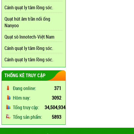
Cánh quạt ly tâm lồng sóc.
Quạt hút âm trần nối ống
Nanyoo
Quạt sò Innotech-Việt Nam
Cánh quạt ly tâm lồng sóc.
Cánh quạt ly tâm lồng sóc.
THỐNG KÊ TRUY CẬP
Đang online:
371
Hôm nay:
3092
Tổng truy cập:
34,504,934
Tổng sản phẩm:
5893