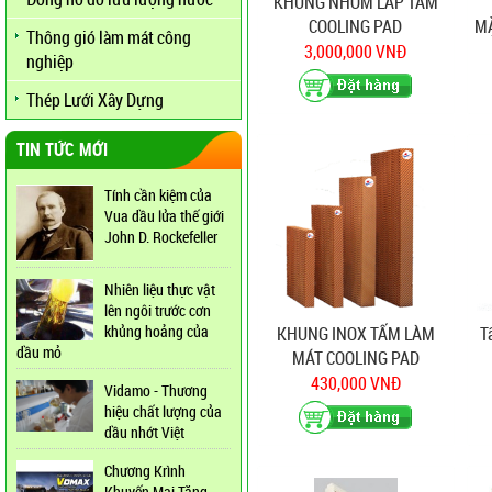
KHUNG NHÔM LẮP TẤM
COOLING PAD
MẶ
Thông gió làm mát công
t
3,000,000 VNĐ
nghiệp
Thép Lưới Xây Dựng
TIN TỨC MỚI
Tính cần kiệm của
Vua dầu lửa thế giới
John D. Rockefeller
Nhiên liệu thực vật
lên ngôi trước cơn
khủng hoảng của
KHUNG INOX TẤM LÀM
T
dầu mỏ
MÁT COOLING PAD
1800X600X150 mm
430,000 VNĐ
Vidamo - Thương
hiệu chất lượng của
dầu nhớt Việt
Chương Krình
Khuyến Mại Tăng