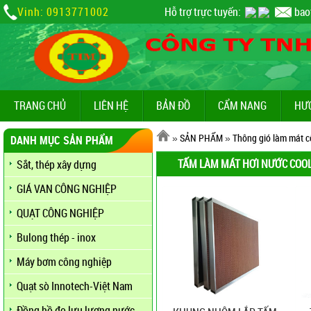
Vinh: 0913771002
Hỗ trợ trực tuyến:
bao
TRANG CHỦ
LIÊN HỆ
BẢN ĐỒ
CẨM NANG
HƯ
»
SẢN PHẨM
»
Thông gió làm mát c
DANH MỤC SẢN PHẨM
TẤM LÀM MÁT HƠI NƯỚC COO
Sắt, thép xây dựng
GIÁ VAN CÔNG NGHIỆP
QUẠT CÔNG NGHIỆP
Bulong thép - inox
Máy bơm công nghiệp
Quạt sò Innotech-Việt Nam
Đồng hồ đo lưu lượng nước