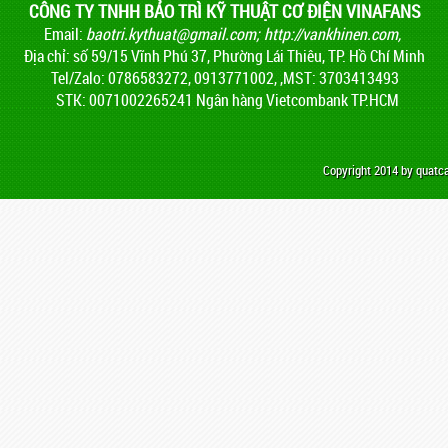
CÔNG TY TNHH BẢO TRÌ KỸ THUẬT CƠ ĐIỆN VINAFANS
Email:
baotri.kythuat@gmail.com
;
http://vankhinen.com,
Địa chỉ: số 59/15 Vĩnh Phú 37, Phường Lái Thiêu, TP. Hồ Chí Minh
Tel/Zalo: 0786583272, 0913771002, ,MST: 3703413493
STK: 0071002265241 Ngân hàng Vietcombank TP.HCM
Copyright 2014 by quat