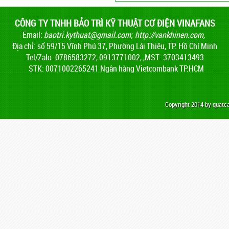
CÔNG TY TNHH BẢO TRÌ KỸ THUẬT CƠ ĐIỆN VINAFANS
Email:
baotri.kythuat@gmail.com
;
http://vankhinen.com,
Địa chỉ: số 59/15 Vĩnh Phú 37, Phường Lái Thiêu, TP. Hồ Chí Minh
Tel/Zalo: 0786583272, 0913771002, ,MST: 3703413493
STK: 0071002265241 Ngân hàng Vietcombank TP.HCM
Copyright 2014 by quat