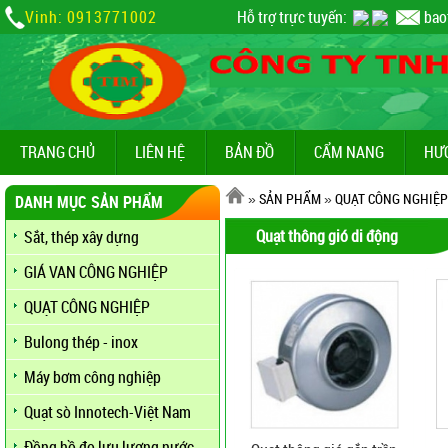
Vinh: 0913771002
Hỗ trợ trực tuyến:
bao
TRANG CHỦ
LIÊN HỆ
BẢN ĐỒ
CẨM NANG
HƯ
»
SẢN PHẨM
»
QUẠT CÔNG NGHIỆP
DANH MỤC SẢN PHẨM
Quạt thông gió di động
Sắt, thép xây dựng
GIÁ VAN CÔNG NGHIỆP
QUẠT CÔNG NGHIỆP
Bulong thép - inox
Máy bơm công nghiệp
Quạt sò Innotech-Việt Nam
Đồng hồ đo lưu lượng nước