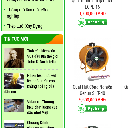
Quạt thông gió gắn trần
ECPL-15
Thông gió làm mát công
1,700,000 VNĐ
nghiệp
Thép Lưới Xây Dựng
TIN TỨC MỚI
Tính cần kiệm của
Vua dầu lửa thế giới
John D. Rockefeller
Nhiên liệu thực vật
lên ngôi trước cơn
khủng hoảng của
Quạt Hút Công Nghiệp
Q
dầu mỏ
Genun SHT-40
5,600,000 VNĐ
Vidamo - Thương
hiệu chất lượng của
dầu nhớt Việt
Chương Krình
Khuyến Mại Tăng