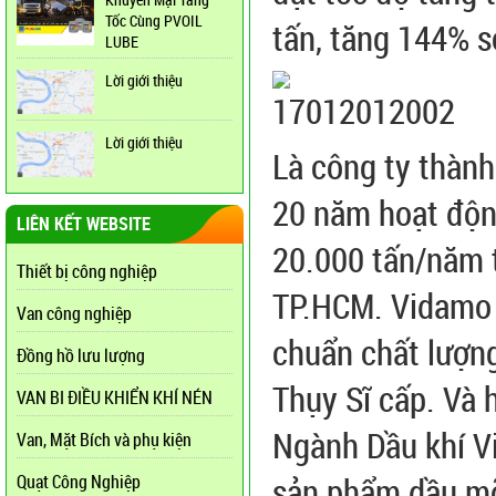
Tốc Cùng PVOIL
tấn, tăng 144% s
LUBE
Lời giới thiệu
Lời giới thiệu
Là công ty thành
20 năm hoạt động
LIÊN KẾT WEBSITE
20.000 tấn/năm t
Thiết bị công nghiệp
TP.HCM. Vidamo 
Van công nghiệp
chuẩn chất lượn
Đồng hồ lưu lượng
Thụy Sĩ cấp. Và 
VAN BI ĐIỀU KHIỂN KHÍ NÉN
Ngành Dầu khí V
Van, Mặt Bích và phụ kiện
sản phẩm dầu m
Quạt Công Nghiệp