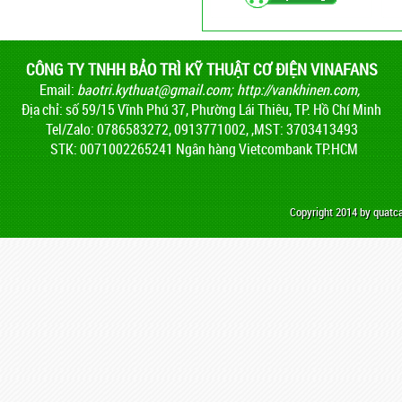
CÔNG TY TNHH BẢO TRÌ KỸ THUẬT CƠ ĐIỆN VINAFANS
Email:
baotri.kythuat@gmail.com
;
http://vankhinen.com,
Địa chỉ: số 59/15 Vĩnh Phú 37, Phường Lái Thiêu, TP. Hồ Chí Minh
Tel/Zalo: 0786583272, 0913771002, ,MST: 3703413493
STK: 0071002265241 Ngân hàng Vietcombank TP.HCM
Copyright 2014 by quat