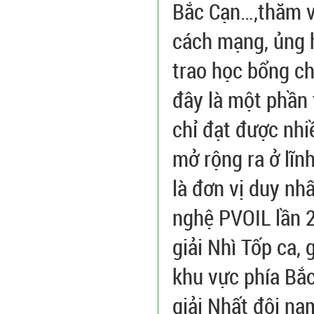
Bắc Cạn…,thăm và
cách mạng, ủng 
trao học bổng c
đây là một phần 
chỉ đạt được nhi
mở rộng ra ở lĩn
là đơn vị duy nh
nghệ PVOIL lần 2
giải Nhì Tốp ca,
khu vực phía Bắ
giải Nhất đôi n