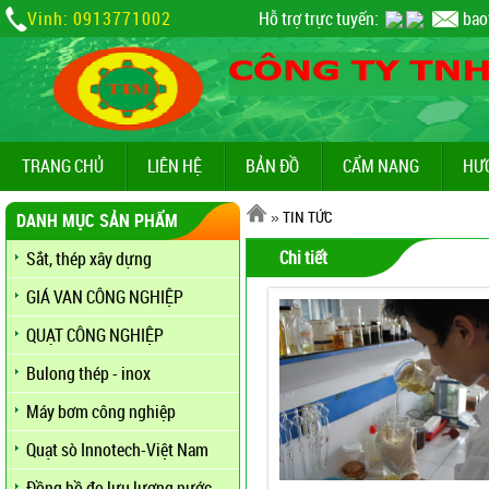
Vinh: 0913771002
Hỗ trợ trực tuyến:
bao
TRANG CHỦ
LIÊN HỆ
BẢN ĐỒ
CẨM NANG
HƯ
»
TIN TỨC
DANH MỤC SẢN PHẨM
Chi tiết
Sắt, thép xây dựng
GIÁ VAN CÔNG NGHIỆP
QUẠT CÔNG NGHIỆP
Bulong thép - inox
Máy bơm công nghiệp
Quạt sò Innotech-Việt Nam
Đồng hồ đo lưu lượng nước