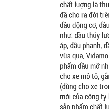
chất lượng là th
đã cho ra đời tr
dầu động cơ, dầu
như: dầu thủy lự
áp, dầu phanh, d
vừa qua, Vidamo 
phẩm dầu mỡ nh
cho xe mô tô, g
(dùng cho xe trọ
mới của công ty
sản phẩm chất lư