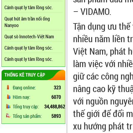
Cánh quạt ly tâm lồng sóc.
– VIDAMO.
Quạt hút âm trần nối ống
Tận dụng ưu thế
Nanyoo
nhiều năm liền t
Quạt sò Innotech-Việt Nam
Cánh quạt ly tâm lồng sóc.
Việt Nam, phát 
Cánh quạt ly tâm lồng sóc.
làm việc với nhiề
giữ các công ng
THỐNG KÊ TRUY CẬP
nâng cao kỹ thuậ
Đang online:
323
Hôm nay:
6070
với nguồn nguyên
Tổng truy cập:
34,488,862
thế giới để đổi 
Tổng sản phẩm:
5893
xu hướng phát tri