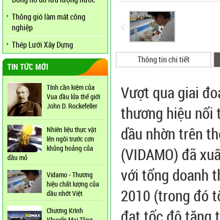
Thông gió làm mát công
nghiệp
Thép Lưới Xây Dựng
Thông tin chi tiết
TIN TỨC MỚI
Vượt qua giai đo
Tính cần kiệm của
Vua dầu lửa thế giới
John D. Rockefeller
thương hiệu nổi 
dầu nhờn trên th
Nhiên liệu thực vật
lên ngôi trước cơn
khủng hoảng của
(VIDAMO) đã xuấ
dầu mỏ
với tổng doanh t
Vidamo - Thương
hiệu chất lượng của
2010 (trong đó t
dầu nhớt Việt
Chương Krình
đạt tốc độ tăng 
Khuyến Mại Tăng