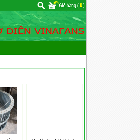
Giỏ hàng (
0
)