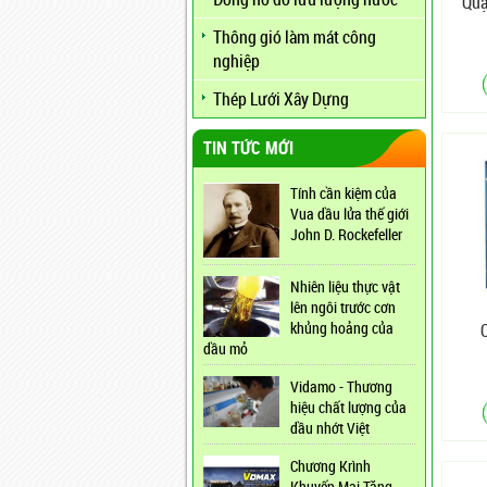
Quạ
Thông gió làm mát công
nghiệp
Thép Lưới Xây Dựng
TIN TỨC MỚI
Tính cần kiệm của
Vua dầu lửa thế giới
John D. Rockefeller
Nhiên liệu thực vật
lên ngôi trước cơn
khủng hoảng của
dầu mỏ
Vidamo - Thương
hiệu chất lượng của
dầu nhớt Việt
Chương Krình
Khuyến Mại Tăng