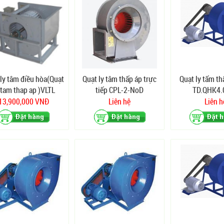
ly tâm điều hòa(Quạt
Quạt ly tâm thấp áp trực
Quạt ly tấm th
 tam thap ap )VLTL
tiếp CPL-2-NoD
TD.QHK4.
13,900,000 VNĐ
Liên hệ
Liên h