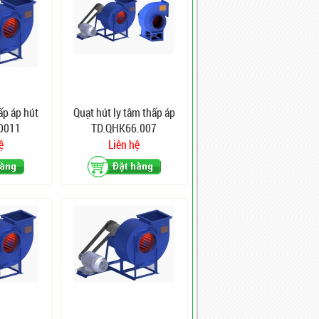
ấp áp hút
Quạt hút ly tâm thấp áp
0011
TD.QHK66.007
ệ
Liên hệ