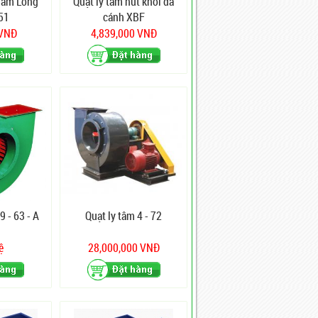
Tâm Lồng
Quạt ly tâm hút khói đa
51
cánh XBF
 VNĐ
4,839,000 VNĐ
9 - 63 - A
Quạt ly tâm 4 - 72
ệ
28,000,000 VNĐ