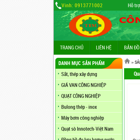
Vinh: 0913771002
Hỗ trợ
TRANG CHỦ
LIÊN HỆ
BẢN ĐỒ
»
SẢ
DANH MỤC SẢN PHẨM
Qu
Sắt, thép xây dựng
GIÁ VAN CÔNG NGHIỆP
QUẠT CÔNG NGHIỆP
Bulong thép - inox
Máy bơm công nghiệp
Quạt sò Innotech-Việt Nam
Đồng hồ đo lưu lượng nước