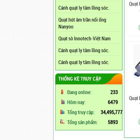
Quạt 
Cánh quạt ly tâm lồng sóc.
Quạt hút âm trần nối ống
Nanyoo
Quạt sò Innotech-Việt Nam
Cánh quạt ly tâm lồng sóc.
Cánh quạt ly tâm lồng sóc.
THỐNG KÊ TRUY CẬP
Đang online:
233
Quạt 
Hôm nay:
6479
Tổng truy cập:
34,495,777
Tổng sản phẩm:
5893