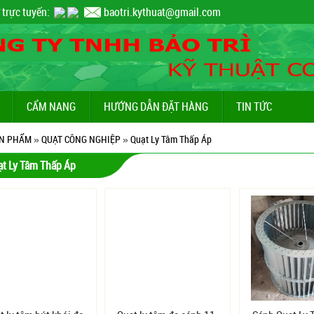
 trực tuyến:
baotri.kythuat@gmail.com
CẨM NANG
HƯỚNG DẪN ĐẶT HÀNG
TIN TỨC
N PHẨM
»
QUẠT CÔNG NGHIỆP
»
Quạt Ly Tâm Thấp Áp
ạt Ly Tâm Thấp Áp