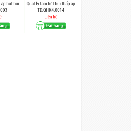
 áp hút bụi
Quạt ly tâm hút bụi thấp áp
.003
TD.QHK4.0014
ệ
Liên hệ