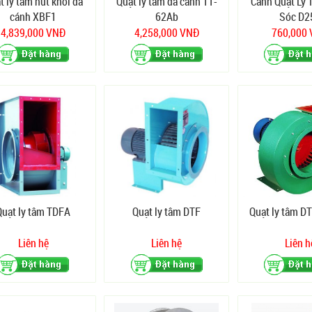
t ly tâm hút khói đa
Quạt ly tâm đa cánh 11-
Cánh Quạt Ly 
cánh XBF1
62Ab
Sóc D2
4,839,000 VNĐ
4,258,000 VNĐ
760,000
Quạt ly tâm TDFA
Quạt ly tâm DTF
Quạt ly tâm DT
Liên hệ
Liên hệ
Liên h